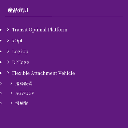
產品資訊
Transit Optimal Platform
xOpt
LogiUp
D2Edge
Flexible Attachment Vehicle
邊緣設備
AGV/UGV
機械臂