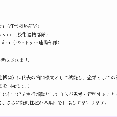
ivision（経営戦略部隊）
n Division（技術連携部隊）
n Division（パートナー連携部隊）
で構成されます。
ee（戦略決定機関）は代表の諮問機関として機能し、企業とし
動を開始します。
ち ” に仕上げる実行部隊として自らが思考・行動するこ
躍進しさらに能動性溢れる集団を目指してまいります。