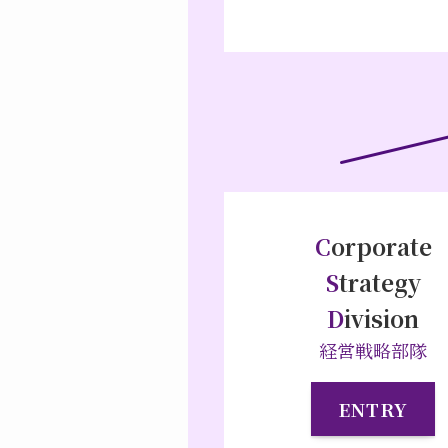
C
orporate
S
trategy
D
ivision
経営戦略部隊
ENTRY