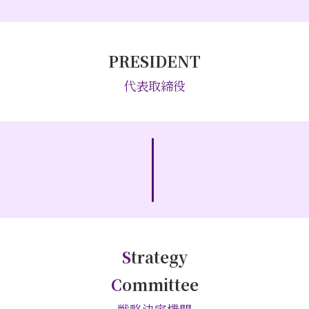
PRESIDENT
代表取締役
S
trategy
C
ommittee