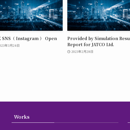
X SNS（ Instagram ） Open
Provided by Simulation Resu
Report for JATCO Ltd.
023年3月24日
2023年2月28日
Works