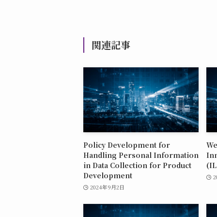
関連記事
Policy Development for
We 
Handling Personal Information
In
in Data Collection for Product
(IL
Development
2
2024年9月2日