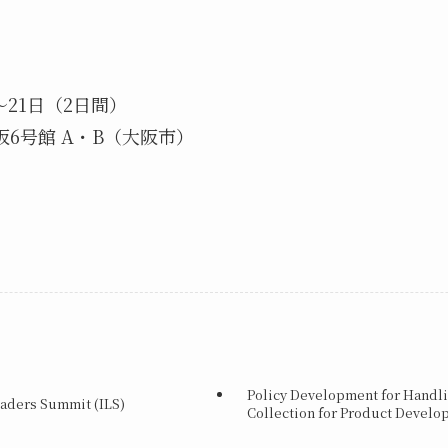
21日（2日間）
号館 A・B（大阪市）
Policy Development for Handli
eaders Summit (ILS)
Collection for Product Devel