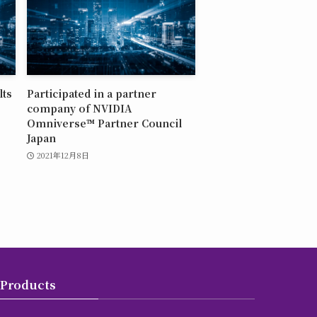
lts
Participated in a partner
company of NVIDIA
Omniverse™ Partner Council
Japan
2021年12月8日
Products