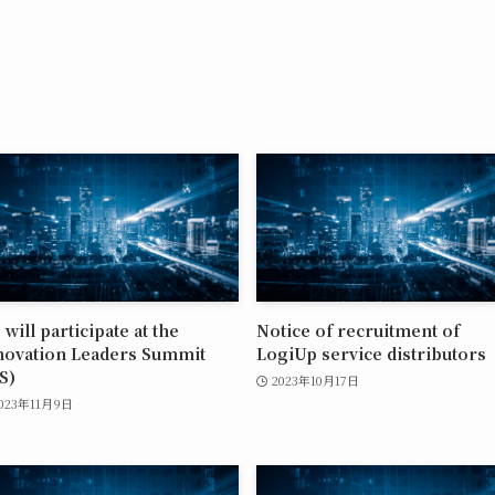
will participate at the
Notice of recruitment of
novation Leaders Summit
LogiUp service distributors
S)
2023年10月17日
023年11月9日